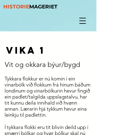
HISTORIE
MAGERIET
Vika 1
Vit og okkara býur/bygd
Tykkara flokkur er nú komin í ein
vinarbólk við flokkum frá hinum báðum
londinum og vinarbólkurin hevur fingið
ein padlet/talgilda uppslagstalvu, har
tit kunnu deila innihald við hvønn
annan. Lærarin hjá tykkum hevur eina
leinkju til padlettin.
Í tykkara flokki eru tit blivin deild upp í
smærri bólkar og hvør bólkur skal nú