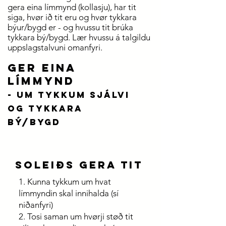
gera eina límmynd (kollasju), har tit
siga, hvør ið tit eru og hvør tykkara
býur/bygd er - og hvussu tit brúka
tykkara bý/bygd. Lær hvussu á talgildu
uppslagstalvuni omanfyri.
Ger eina
límmynd
- Um tykkum sjálvi
og tykkara
bý/bygd
Soleiðs gera tit
1. Kunna tykkum um hvat
límmyndin skal innihalda (sí
niðanfyri)
2. Tosi saman um hvørji støð tit